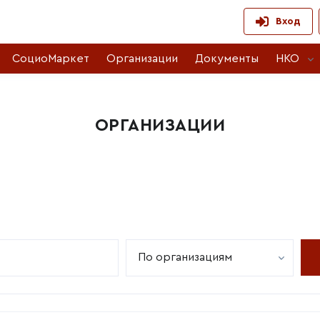
Вход
СоциоМаркет
Организации
Документы
НКО
ОРГАНИЗАЦИИ
По организациям