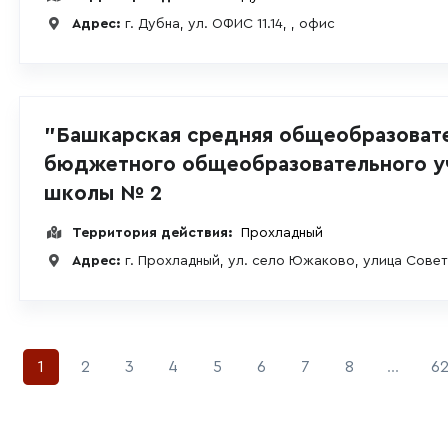
Адрес:
г. Дубна, ул. ОФИС 11.14, , офис
"Башкарская средняя общеобразоват
бюджетного общеобразовательного у
школы № 2
Территория действия:
Прохладный
Адрес:
г. Прохладный, ул. село Южаково, улица Совет
1
2
3
4
5
6
7
8
...
6