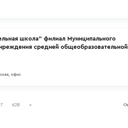
ельная школа" филиал Муниципального
чреждения средней общеобразовательной
ская, офис
Next
27
628
»
Ст