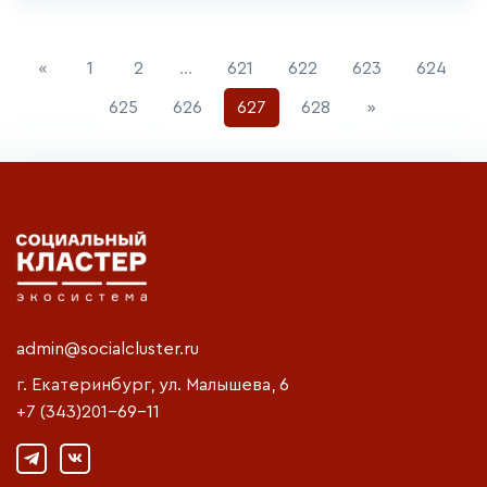
Previous
«
1
2
...
621
622
623
624
Next
625
626
627
628
»
admin@socialcluster.ru
г. Екатеринбург, ул. Малышева, 6
+7 (343)201-69-11