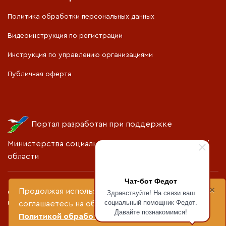
Политика обработки персональных данных
Видеоинструкция по регистрации
Инструкция по управлению организациями
Публичная оферта
Портал разработан при поддержке
Министерства социальной политики Свердловской
области
Чат-бот Федот
×
Продолжая использовать сайт, вы
Здравствуйте! На связи ваш
© 2024 год «Социальный кластер». Все права защищены. При
социальный помощник Федот.
использовании материалов прямая гиперссылка обязательна
соглашаетесь на обработку файлов cookie и
Давайте познакомимся!
Политикой обработки персональных