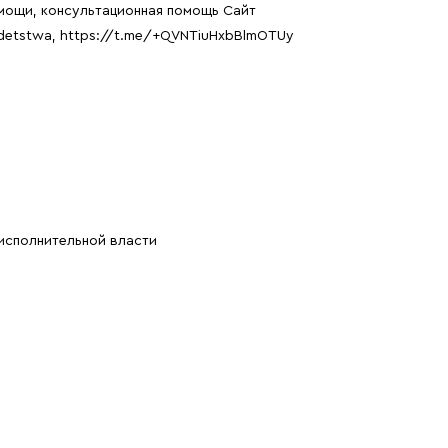
омощи, консультационная помощь Сайт
s.detstwa, https://t.me/+QVNTiuHxbBlmOTUy
исполнительной власти