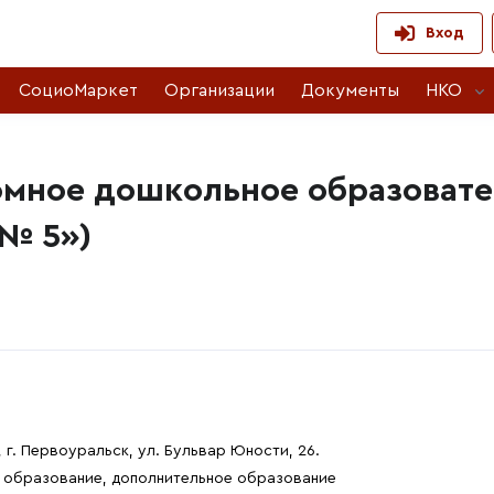
Вход
СоциоМаркет
Организации
Документы
НКО
омное дошкольное образовате
№ 5»)
г. Первоуральск, ул. Бульвар Юности, 26.
е образование, дополнительное образование