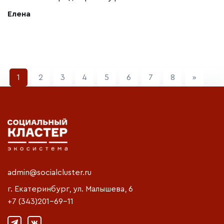
Елена
Next
1
2
3
4
5
6
7
8
»
admin@socialcluster.ru
г. Екатеринбург, ул. Малышева, 6
+7 (343)201-69-11