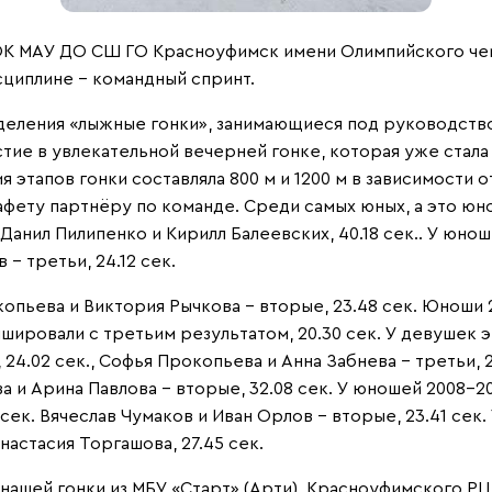
, СОК МАУ ДО СШ ГО Красноуфимск имени Олимпийского ч
сциплине – командный спринт.
тделения «лыжные гонки», занимающиеся под руководств
стие в увлекательной вечерней гонке, которая уже стал
 этапов гонки составляла 800 м и 1200 м в зависимости о
ету партнёру по команде. Среди самых юных, а это юноши
анил Пилипенко и Кирилл Балеевских, 40.18 сек.. У юнош
 – третьи, 24.12 сек.
пьева и Виктория Рычкова - вторые, 23.48 сек. Юноши 201
шировали с третьим результатом, 20.30 сек. У девушек эт
24.02 сек., Софья Прокопьева и Анна Забнева – третьи, 2
ова и Арина Павлова – вторые, 32.08 сек. У юношей 2008-200
сек. Вячеслав Чумаков и Иван Орлов – вторые, 23.41 сек. 
настасия Торгашова, 27.45 сек.
 нашей гонки из МБУ «Старт» (Арти), Красноуфимского Р