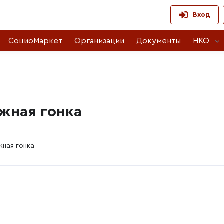
Вход
СоциоМаркет
Организации
Документы
НКО
жная гонка
ная гонка