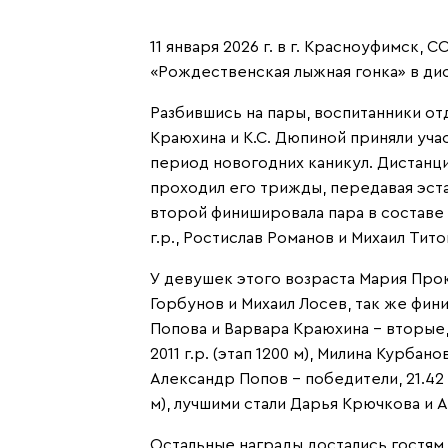
11 января 2026 г. в г. Красноуфимск
«Рождественская лыжная гонка» в ди
Разбившись на пары, воспитанники о
Краюхина и К.С. Дюпиной приняли уча
период новогодних каникул. Дистанция
проходил его трижды, передавая эстаф
второй финишировала пара в составе Д
г.р., Ростислав Романов и Михаил Титов
У девушек этого возраста Мария Проко
Горбунов и Михаил Лосев, так же фини
Попова и Варвара Краюхина – вторые, 
2011 г.р. (этап 1200 м), Милина Курбан
Александр Попов – победители, 21.42 
м), лучшими стали Дарья Крючкова и А
Остальные награды достались гостям