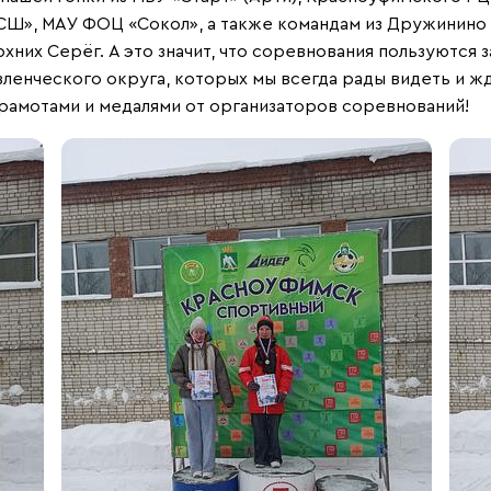
СШ», МАУ ФОЦ «Сокол», а также командам из Дружинино 
хних Серёг. А это значит, что соревнования пользуются
енческого округа, которых мы всегда рады видеть и жд
рамотами и медалями от организаторов соревнований!