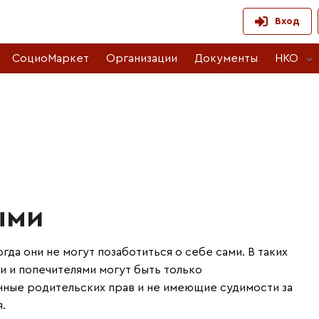
Вход
СоциоМаркет
Организации
Документы
НКО
ыми
гда они не могут позаботиться о себе сами. В таких
и и попечителями могут быть только
ные родительских прав и не имеющие судимости за
.