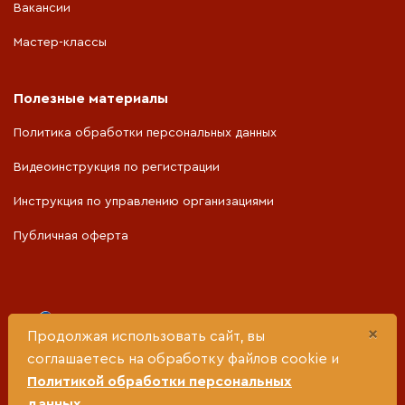
Вакансии
Мастер-классы
Полезные материалы
Политика обработки персональных данных
Видеоинструкция по регистрации
Инструкция по управлению организациями
Публичная оферта
Портал разработан при поддержке
×
Продолжая использовать сайт, вы
соглашаетесь на обработку файлов cookie и
Министерства социальной политики Свердловской
Политикой обработки персональных
области
данных
.