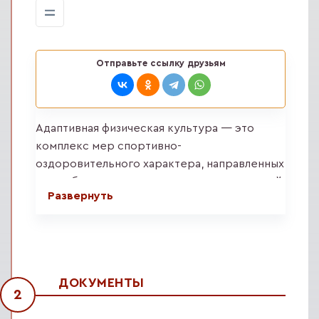
Отправьте ссылку друзьям
Адаптивная физическая культура — это
комплекс мер спортивно-
оздоровительного характера, направленных
на реабилитацию и адаптацию к нормальной
Развернуть
социальной среде людей с ограниченными
возможностями.
Этапы:
анализ сведений по определению
ДОКУМЕНТЫ
2
нуждаемости по вопросам адаптивной
физической культуры и спорта в ИПРА