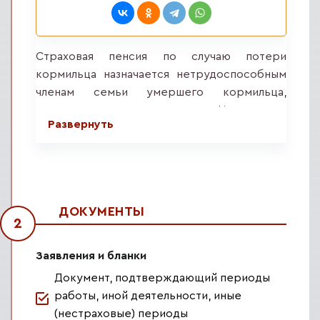
Страховая пенсия по случаю потери
кормильца назначается нетрудоспособным
членам семьи умершего кормильца,
состоявшим на его иждивении. Исключение
Развернуть
– лица, совершившие умышленное уголовно
наказуемое деяние, повлекшее за собой
смерть кормильца и установленное в
судебном порядке.
Для назначения страховой пенсии по случаю
ДОКУМЕНТЫ
2
потери кормильца должны быть соблюдены
следующие условия:
Заявления и бланки
наличие страхового стажа у умершего
Документ, подтверждающий периоды
кормильца (хотя бы одного дня);
работы, иной деятельности, иные
наступление смерти кормильца, либо
(нестраховые) периоды