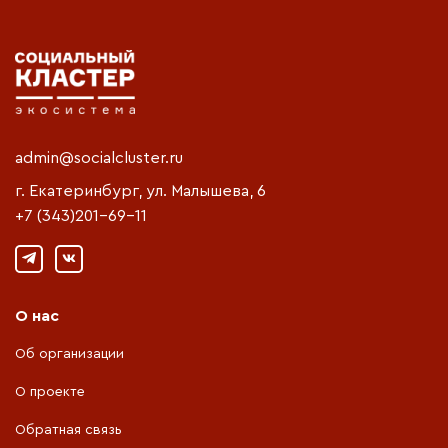
числе в иностранных организациях,
расположенных за пределами
территории Российской Федерации,до
окончания ими такого обучения, но не
дольше чем до достижения ими
возраста 23 лет;
дети, братья, сестры и внуки умершего
admin@socialcluster.ru
кормильца, достигшие возраста 18 лет
г. Екатеринбург, ул. Малышева, 6
и завершившие обучение по основным
+7 (343)201-69-11
образовательным программам
основного общего или среднего
общего образования в организациях,
осуществляющих образовательную
О нас
деятельность, на период до 1 сентября
Об организации
года, в котором завершено указанное
обучение;
О проекте
дети, братья, сестры и внуки умершего
Обратная связь
кормильца старше этого возраста,