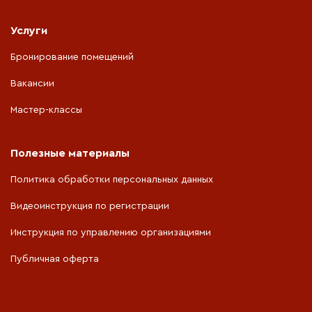
если они до достижения возраста 18
лет стали инвалидами. При этом братья,
Услуги
сестры и внуки умершего кормильца
Бронирование помещений
признаются нетрудоспособными
членами семьи при условии, что они не
Вакансии
имеют трудоспособных родителей;
родители и супруг умершего
Мастер-классы
кормильца, если они достигли возраста
65 и 60 лет (соответственно мужчины и
Полезные материалы
женщины) (с учетом положений,
предусмотренных приложением 6 к
Политика обработки персональных данных
Закону № 400) либо являются
Видеоинструкция по регистрации
инвалидами;
дедушка и бабушка умершего
Инструкция по управлению организациями
кормильца, если они достигли возраста
Публичная оферта
65 и 60 лет (соответственно мужчины и
женщины) (с учетом положений,
предусмотренных приложением 6 к