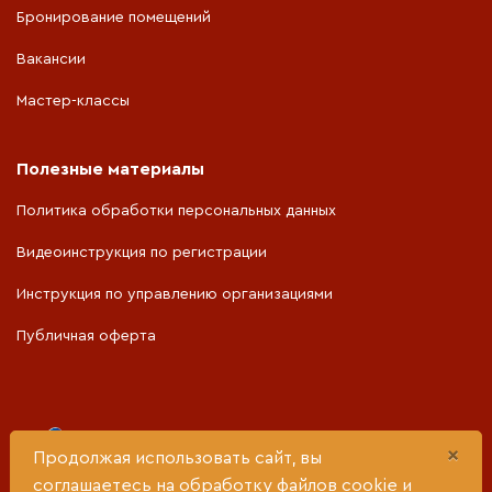
Бронирование помещений
Вакансии
Мастер-классы
Полезные материалы
Политика обработки персональных данных
Видеоинструкция по регистрации
Инструкция по управлению организациями
Публичная оферта
Портал разработан при поддержке
×
Продолжая использовать сайт, вы
соглашаетесь на обработку файлов cookie и
Министерства социальной политики Свердловской