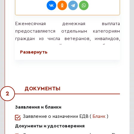
Ежемесячная денежная выплата
предоставляется отдельным категориям
граждан из числа ветеранов, инвалидов,
включая детей-инвалидов, бывших
Развернуть
несовершеннолетних узников фашизма, лиц,
пострадавших в результате воздействия
радиации.
Если гражданин имеет право на получение
ДОКУМЕНТЫ
ЕДВ по нескольким основаниям в рамках
2
одного закона, ЕДВ устанавливается по
одному основанию, которое
Заявления и бланки
предусматривает более высокий размер
Заявление о назначении ЕДВ (
Бланк
)
выплаты.
Документы и удостоверения