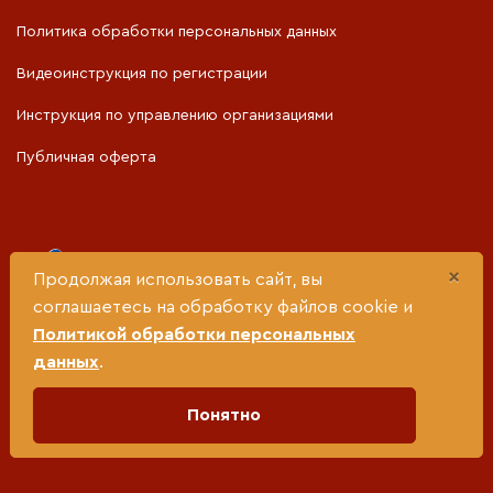
Политика обработки персональных данных
Видеоинструкция по регистрации
Инструкция по управлению организациями
Публичная оферта
Портал разработан при поддержке
×
Продолжая использовать сайт, вы
соглашаетесь на обработку файлов cookie и
Министерства социальной политики Свердловской
Политикой обработки персональных
области
данных
.
Понятно
© 2024 год «Социальный кластер». Все права защищены. При
использовании материалов прямая гиперссылка обязательна