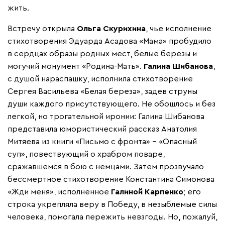
жить.
Встречу открыла
Ольга Скурихина
, чье исполнение
стихотворения Эдуарда Асадова «Мама» пробудило
в сердцах образы родных мест, белые березы и
могучий монумент «Родина-Мать».
Галина Шибанова
,
с душой нараспашку, исполнила стихотворение
Сергея Васильева «Белая береза», задев струны
души каждого присутствующего. Не обошлось и без
легкой, но трогательной иронии: Галина Шибанова
представила юмористический рассказ Анатолия
Митяева из книги «Письмо с фронта» – «Опасный
суп», повествующий о храбром поваре,
сражавшемся в бою с немцами. Затем прозвучало
бессмертное стихотворение Константина Симонова
«Жди меня», исполненное
Галиной Карпенко
; его
строка укрепляла веру в Победу, в незыблемые силы
человека, помогала пережить невзгоды. Но, пожалуй,