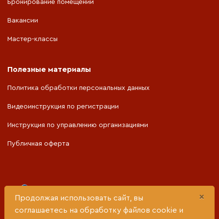
Бронирование помещений
Вакансии
Мастер-классы
Полезные материалы
Политика обработки персональных данных
Видеоинструкция по регистрации
Инструкция по управлению организациями
Публичная оферта
Портал разработан при поддержке
×
Продолжая использовать сайт, вы
соглашаетесь на обработку файлов cookie и
Министерства социальной политики Свердловской