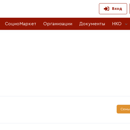
Вход
СоциоМаркет
Организации
Документы
НКО
Семь