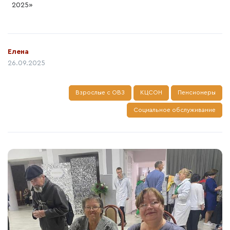
2025»
Автор:
Елена
Дата публикации:
26.09.2025
Взрослые с ОВЗ
КЦСОН
Пенсионеры
Социальное обслуживание