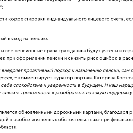
Р;
сти корректировки индивидуального лицевого счёта, ес
ный выход на пенсию.
ты все пенсионные права гражданина будут учтены и от
ек при оформлении пенсии и снизить риск ошибок в расч
д внедряет проактивный подход к назначению пенсии, сам
ессе»
, - комментирует куратор портала Катерина Косточ
 себе спокойствие и уверенность в будущем. И наш марш
т снизить тревожность и разобраться, на какую поддержку
лняется обновленными дорожными картами, благодаря р
юдей в особых жизненных обстоятельствах» при финанс
бласти.