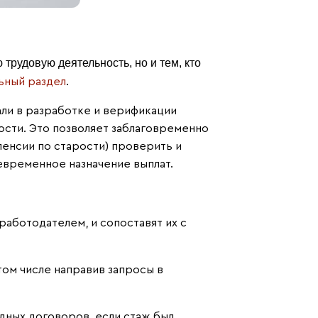
 трудовую деятельность, но и тем, кто
ьный раздел
.
ли в разработке и верификации
ости. Это позволяет заблаговременно
 пенсии по старости) проверить и
евременное назначение выплат.
работодателем, и сопоставят их с
том числе направив запросы в
дных договоров, если стаж был