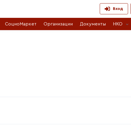
Вход
СоциоМаркет
Организации
Документы
НКО