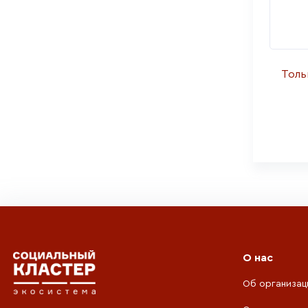
Толь
О нас
Об организац