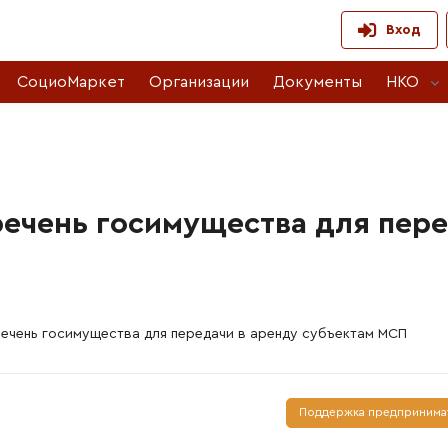
Вход
СоциоМаркет
Организации
Документы
НКО
ечень госимущества для пере
ечень госимущества для передачи в аренду субъектам МСП
Поддержка предпринима