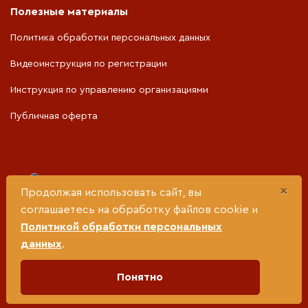
Полезные материалы
Политика обработки персональных данных
Видеоинструкция по регистрации
Инструкция по управлению организациями
Публичная оферта
Портал разработан при поддержке
×
Продолжая использовать сайт, вы
соглашаетесь на обработку файлов cookie и
Министерства социальной политики Свердловской
Политикой обработки персональных
области
данных
.
Понятно
© 2024 год «Социальный кластер». Все права защищены. При
использовании материалов прямая гиперссылка обязательна