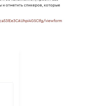
ы и отметить спикеров, которые
ca53lEe3CAUhpi4GSCIfg/viewform