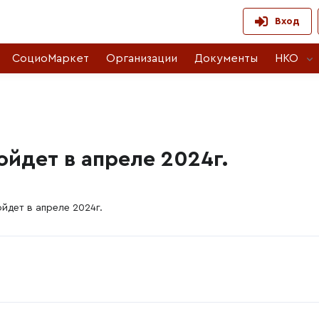
Вход
СоциоМаркет
Организации
Документы
НКО
йдет в апреле 2024г.
дет в апреле 2024г.