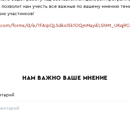
я позволит нам учесть все важные по вашему мнению тем
их участников!
le.com/forms/d/e/1FAIpQLSdkolSk1OQmMayiELShMt_UKqj9C
НАМ ВАЖНО ВАШЕ МНЕНИЕ
нтарий