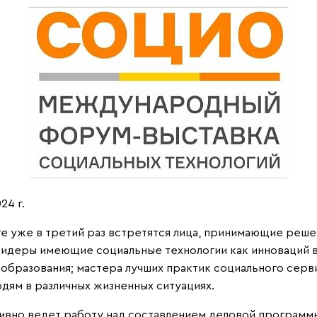
4 г.
урге уже в третий раз встретятся лица, принимающие ре
лидеры имеющие социальные технологии как инноваций в
 образования; мастера лучших практик социального серв
дям в различных жизненных ситуациях.
тивно ведет работу над составлением деловой программы