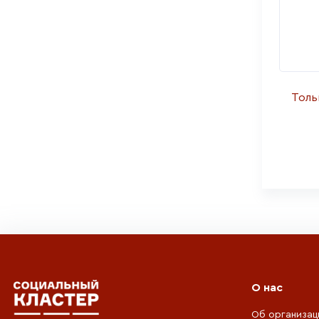
Толь
О нас
Об организац