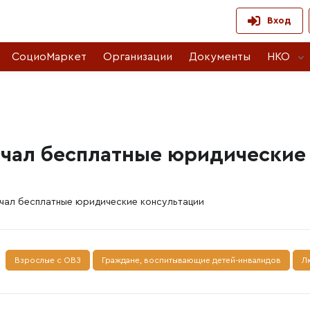
Вход
СоциоМаркет
Организации
Документы
НКО
ачал бесплатные юридические
чал бесплатные юридические консультации
Взрослые с ОВЗ
Граждане, воспитывающие детей-инвалидов
Л