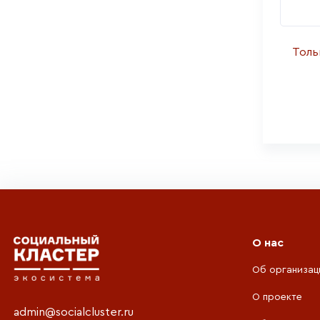
Толь
О нас
Об организац
О проекте
admin@socialcluster.ru