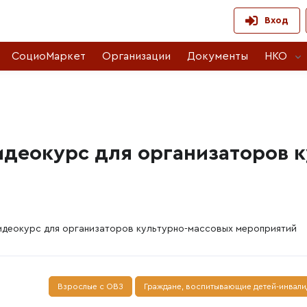
Вход
СоциоМаркет
Организации
Документы
НКО
идеокурс для организаторов 
идеокурс для организаторов культурно-массовых мероприятий
Взрослые с ОВЗ
Граждане, воспитывающие детей-инвал