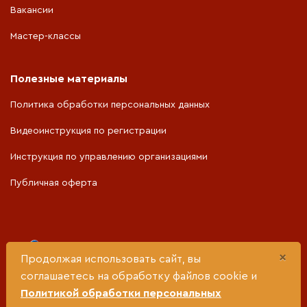
Вакансии
Мастер-классы
Полезные материалы
Политика обработки персональных данных
Видеоинструкция по регистрации
Инструкция по управлению организациями
Публичная оферта
Портал разработан при поддержке
×
Продолжая использовать сайт, вы
соглашаетесь на обработку файлов cookie и
Министерства социальной политики Свердловской
Политикой обработки персональных
области