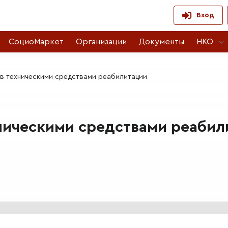
Вход
СоциоМаркет
Организации
Документы
НКО
в техническими средствами реабилитации
ническими средствами реабил