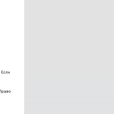
 Если
 Право