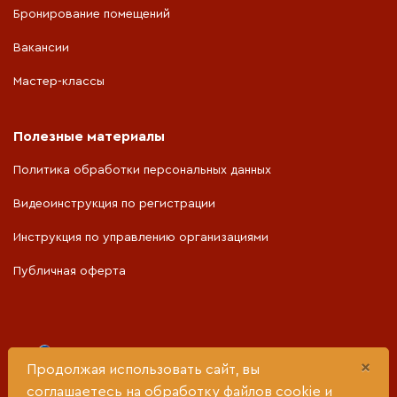
Бронирование помещений
Вакансии
Мастер-классы
Полезные материалы
Политика обработки персональных данных
Видеоинструкция по регистрации
Инструкция по управлению организациями
Публичная оферта
Портал разработан при поддержке
×
Продолжая использовать сайт, вы
соглашаетесь на обработку файлов cookie и
Министерства социальной политики Свердловской